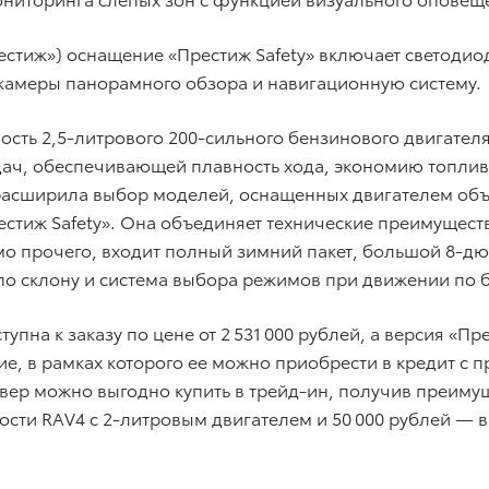
естиж») оснащение «Престиж Safety» включает светоди
 камеры панорамного обзора и навигационную систему.
ость 2,5-литрового 200-сильного бензинового двигателя
ач, обеспечивающей плавность хода, экономию топлива
расширила выбор моделей, оснащенных двигателем объе
естиж Safety». Она объединяет технические преимущест
о прочего, входит полный зимний пакет, большой 8-д
о склону и система выбора режимов при движении по без
упна к заказу по цене от 2 531 000 рублей, а версия «Пр
е, в рамках которого ее можно приобрести в кредит с 
вер можно выгодно купить в трейд-ин, получив преимущ
ости RAV4 с 2-литровым двигателем и 50 000 рублей — 