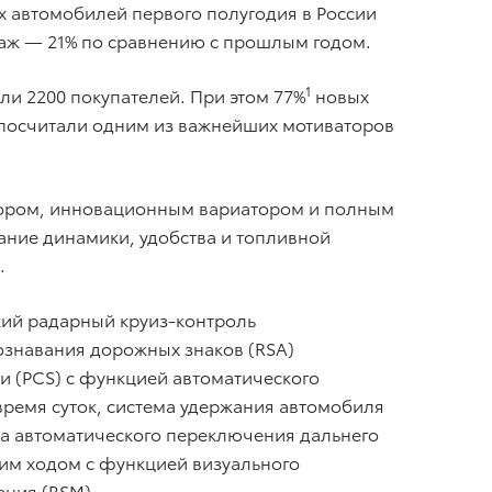
ых автомобилей первого полугодия в России
даж — 21% по сравнению с прошлым годом.
1
али 2200 покупателей. При этом 77%
новых
% посчитали одним из важнейших мотиваторов
тором, инновационным вариатором и полным
ание динамики, удобства и топливной
.
ский радарный круиз-контроль
ознавания дорожных знаков (RSA)
 (PCS) с функцией автоматического
ремя суток, система удержания автомобиля
ма автоматического переключения дальнего
ним ходом с функцией визуального
ения (BSM).