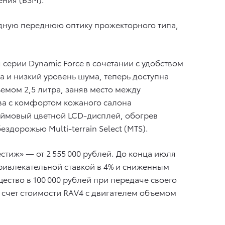
одную переднюю оптику прожекторного типа,
 серии Dynamic Force в сочетании с удобством
 и низкий уровень шума, теперь доступна
мом 2,5 литра, заняв место между
ва с комфортом кожаного салона
юймовый цветной LCD-дисплей, обогрев
дорожью Multi-terrain Select (MTS).
естиж» — от 2 555 000 рублей. До конца июля
привлекательной ставкой в 4% и сниженным
ество в 100 000 рублей при передаче своего
в счет стоимости RAV4 с двигателем объемом