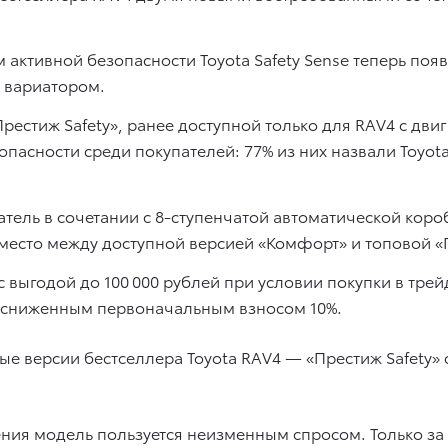
ем активной безопасности Toyota Safety Sense теперь по
 вариатором.
стиж Safety», ранее доступной только для RAV4 с двиг
пасности среди покупателей: 77% из них назвали Toyota
гатель в сочетании с 8-ступенчатой автоматической кор
есто между доступной версией «Комфорт» и топовой «П
выгодой до 100 000 рублей при условии покупки в трей
и сниженным первоначальным взносом 10%.
вые версии бестселлера Toyota RAV4 — «Престиж Safety»
ения модель пользуется неизменным спросом. Только за 