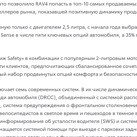
 что позволило RAV4 попасть в топ-10 самых продаваем
тселлеров рынка, показавшей позитивную динамику про
ную только с двигателем 2,5 литра, с начала года выбр
ty Sense в числе пяти ключевых опций автомобиля, а 35
иж Safety» в комбинации с популярным 2-литровым мо
ти клиентов, предпочитающих сбалансированное сочет
ый набор продвинутых опций комфорта и безопасности
включает семь современных систем. В их числе динамиче
ди автомобиля (DRCC), объединенный с системой расп
, система предупреждения о фронтальном столкновении
елосипедистов в светлое время и пешеходов в темное в
 информирования об усталости водителя (SWS) и систе
снащается системой помощи при выезде с парковки зад
ониторинга слепых зон с функцией визуального оповещ