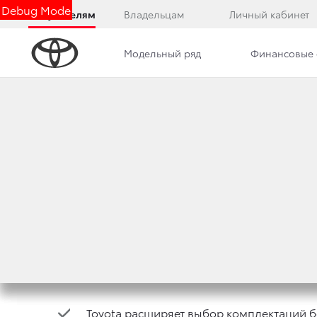
Debug Mode
Покупателям
Владельцам
Личный кабинет
Модельный ряд
Финансовые 
Дилерский центр
Новости
Вакансии
ДВЕ НОВЫЕ ВЕРСИ
15 июля 2020 г.
Поделиться
Toyota расширяет выбор комплектаций 