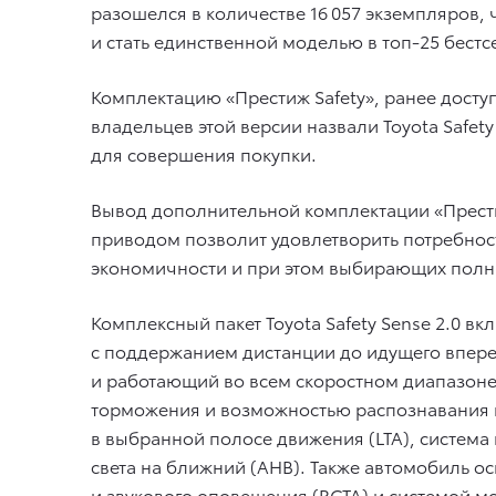
разошелся в количестве 16 057 экземпляров,
и стать единственной моделью в топ-25 бес
Комплектацию «Престиж Safety», ранее доступ
владельцев этой версии назвали Toyota Safe
для совершения покупки.
Вывод дополнительной комплектации «Прест
приводом позволит удовлетворить потребнос
экономичности и при этом выбирающих полн
Комплексный пакет Toyota Safety Sense 2.0 
с поддержанием дистанции до идущего впере
и работающий во всем скоростном диапазоне
торможения и возможностью распознавания в
в выбранной полосе движения (LTA), система
света на ближний (AHB). Также автомобиль о
и звукового оповещения (RCTA) и системой м