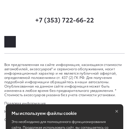
+7 (353) 722-66-22
Вся представленная на сайте информация, касающаяся стоимости
автомобилей, аксессуаров* и сервисного обслуживания, носит
информационный характер и не является публичной офертой,
определяемой положениями ст. 437 (2) ГК РФ. Для получения
подробной информации обращайтесь в наши автосалоны.
Опубликованная на данном сайте информация может быть
изменена в любое время без предварительного уведомления. *
Стоимость аксессуаров указана без учета стоимости установки.
Правовая информация
×
Изменить настройку cookies
Мы используем файлы cookie
Сбросить cookie
Это необходимо для полноценного функционирования
сайта. Продолжая использовать сайт, вы соглашаетесь со