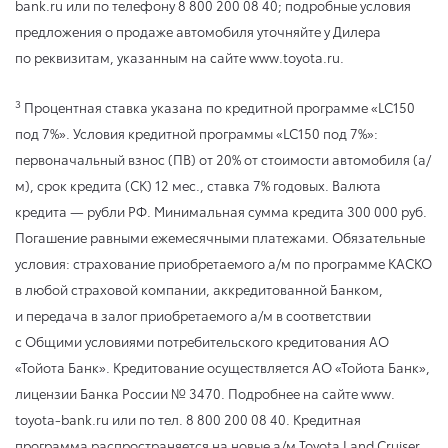
bank.ru или по телефону 8 800 200 08 40; подробные условия
предложения о продаже автомобиля уточняйте у Дилера
по реквизитам, указанным на сайте www.toyota.ru.
3
Процентная ставка указана по кредитной программе «LC150
под 7%». Условия кредитной программы «LC150 под 7%»:
первоначальный взнос (ПВ) от 20% от стоимости автомобиля (а/
м), срок кредита (СК) 12 мес., ставка 7% годовых. Валюта
кредита — рубли РФ. Минимальная сумма кредита 300 000 руб.
Погашение равными ежемесячными платежами. Обязательные
условия: страхование приобретаемого а/м по программе КАСКО
в любой страховой компании, аккредитованной Банком,
и передача в залог приобретаемого а/м в соответствии
с Общими условиями потребительского кредитования АО
«Тойота Банк». Кредитование осуществляется АО «Тойота Банк»,
лицензии Банка России № 3470. Подробнее на сайте www.
toyota-bank.ru или по тел. 8 800 200 08 40. Кредитная
программа распространяется на новые а/м Toyota Land Cruiser