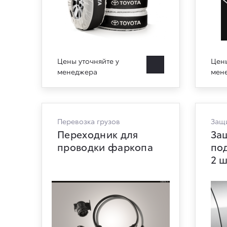
Цены уточняйте у
Цены
менеджера
мен
Перевозка грузов
Защ
Переходник для
За
проводки фаркопа
под
2 ш