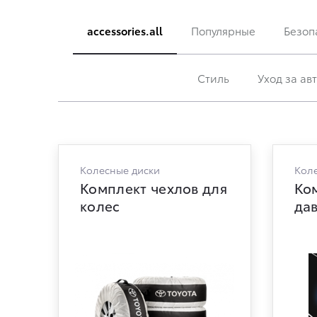
accessories.all
Популярные
Безоп
Стиль
Уход за а
Колесные диски
Коле
Комплект чехлов для
Ко
колес
дав