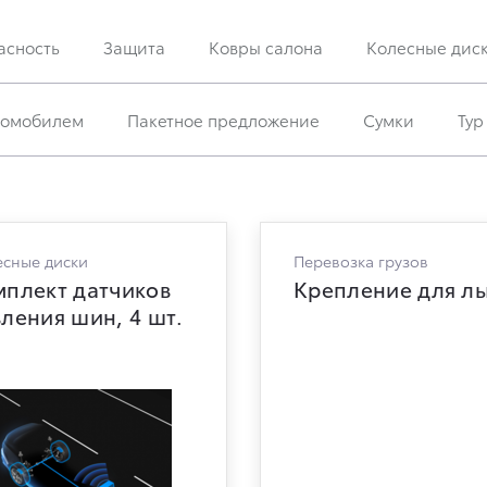
асность
Защита
Ковры салона
Колесные дис
втомобилем
Пакетное предложение
Сумки
Тур
сные диски
Перевозка грузов
мплект датчиков
Крепление для л
ления шин, 4 шт.