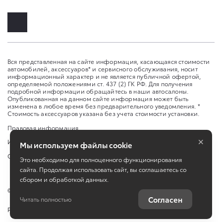
Вся представленная на сайте информация, касающаяся стоимости
автомобилей, аксессуаров* и сервисного обслуживания, носит
информационный характер и не является публичной офертой,
определяемой положениями ст. 437 (2) ГК РФ. Для получения
подробной информации обращайтесь в наши автосалоны.
Опубликованная на данном сайте информация может быть
изменена в любое время без предварительного уведомления. *
Стоимость аксессуаров указана без учета стоимости установки.
Правовая информация
×
Изменить настройку cookies
Мы используем файлы cookie
Сбросить cookie
Это необходимо для полноценного функционирования
сайта. Продолжая использовать сайт, вы соглашаетесь со
сбором и обработкой данных.
©
2026
Toyota
Согласен
Читать полностью
Работает на технологиях
TradeDealer