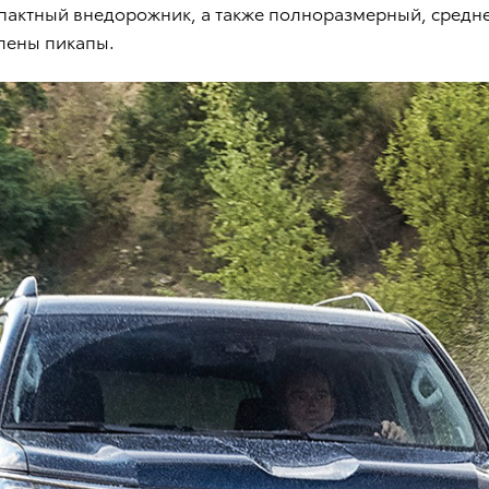
актный внедорожник, а также полноразмерный, средн
влены пикапы.