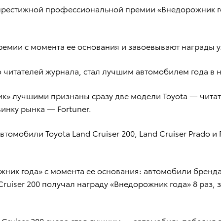
 престижной профессиональной премии «Внедорожник г
емии с момента ее основания и завоевывают награды уж
ению читателей журнала, стал лучшим автомобилем года
 лучшими признаны сразу две модели Toyota — читатели
винку рынка — Fortuner.
втомобили Toyota Land Cruiser 200, Land Cruiser Prado 
жник года» с момента ее основания: автомобили бренда
 Cruiser 200 получал награду «Внедорожник года» 8 раз, 
nd Cruiser 200 снова стал лучшим — автомобиль побед