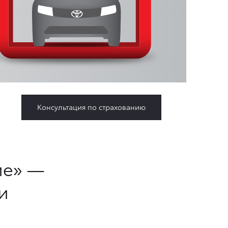
Консультация по страхованию
ие» —
и