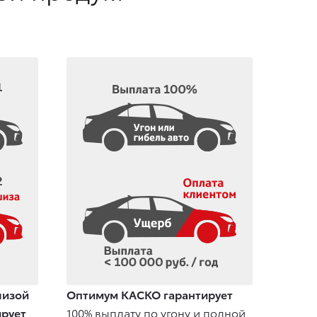
шизой
Оптимум КАСКО гарантирует
ирует
100% выплату по угону и полной